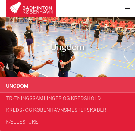
Ungdom
UNGDOM
TRÆNINGSSAMLINGER OG KREDSHOLD
KREDS- OG KØBENHAVNSMESTERSKABER
FÆLLESTURE